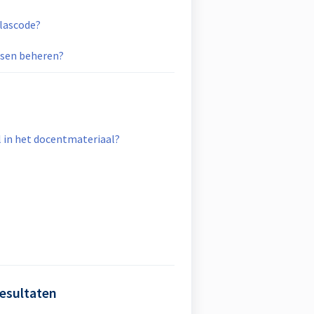
klascode?
ssen beheren?
l in het docentmateriaal?
esultaten