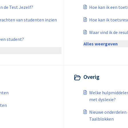
an de Test Jezelf?
Hoe kan ik een toet
rachten van studenten inzien
Hoe kan ik toetsres
Waar vind ik de res
 een student?
Alles weergeven
Overig
enten
Welke hulpmiddelen
met dyslexie?
nten
Nieuwe onderdelen 
Taalblokken