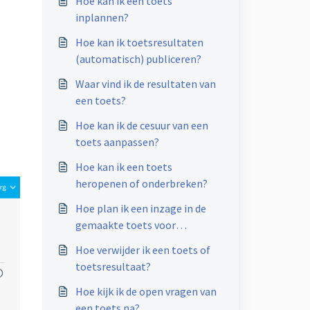
Hoe kan ik een toets
inplannen?
Hoe kan ik toetsresultaten
(automatisch) publiceren?
Waar vind ik de resultaten van
een toets?
Hoe kan ik de cesuur van een
toets aanpassen?
Hoe kan ik een toets
heropenen of onderbreken?
Hoe plan ik een inzage in de
gemaakte toets voor
studenten?
Hoe verwijder ik een toets of
toetsresultaat?
Hoe kijk ik de open vragen van
een toets na?