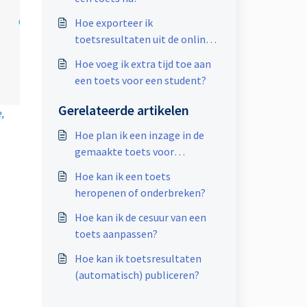
Hoe exporteer ik
toetsresultaten uit de online
leeromgeving?
Hoe voeg ik extra tijd toe aan
een toets voor een student?
Gerelateerde artikelen
e,
Hoe plan ik een inzage in de
gemaakte toets voor
studenten?
Hoe kan ik een toets
heropenen of onderbreken?
Hoe kan ik de cesuur van een
toets aanpassen?
Hoe kan ik toetsresultaten
(automatisch) publiceren?