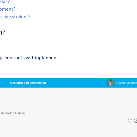
klas?
 moment?
mstige student?
n?
je een toets wilt inplannen