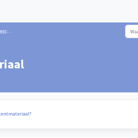
 Malmberg
riaal
ocentmateriaal?